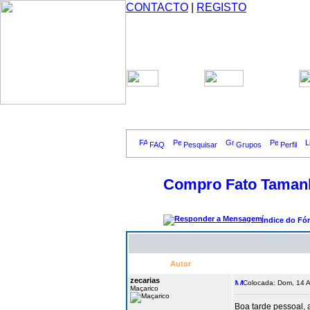
CONTACTO
|
REGISTO
FAQ
Pesquisar
Grupos
Perfil
Compro Fato Taman
Índice do Fó
Autor
zecarias
Colocada: Dom, 14 A
Maçarico
Boa tarde pessoal,