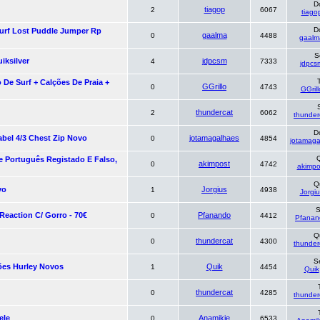
D
tiagop
2
6067
tiago
D
urf Lost Puddle Jumper Rp
gaalma
0
4488
gaalm
S
iksilver
jdpcsm
4
7333
jdpcs
o De Surf + Calções De Praia +
GGrillo
0
4743
GGrill
thundercat
2
6062
thunder
D
abel 4/3 Chest Zip Novo
jotamagalhaes
0
4854
jotamaga
Q
 Português Registado E Falso,
akimpost
0
4742
akimpo
Q
vo
Jorgius
1
4938
Jorgiu
S
eaction C/ Gorro - 70€
Pfanando
0
4412
Pfanan
Q
thundercat
0
4300
thunder
S
ões Hurley Novos
Quik
1
4454
Quik
thundercat
0
4285
thunder
ele
Anamikie
0
6533