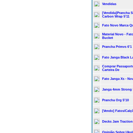
Vendidas
[vendida]prancha S
Carbon Wrap 5'11
Fato Novo Marca Qu
Material Novo - Fat
Bucket
Prancha Primvs 6'1
Fato Janga Black L
Comprar Passaporte
Carteira De
Fato Janga Xs - No
Janga 4mm Strong R
Prancha Org 5'10
[vendo] Fatos/calç
Decks Jam Traction
Opinião Sobre Ukul