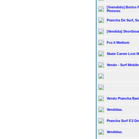
[vvendido] Botins 
Pintores
Prancha De Surf, Su
[vendida] Shortboa
Fcs Ii Medium
Skate Carver Lost
Vendo - Surf Mobile
Vendo Prancha Bac
Vendidas.
Prancha Surf 5'2 De
Vendidas.