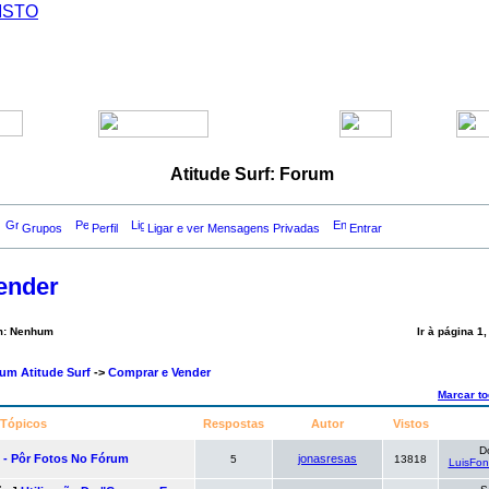
ISTO
Atitude Surf: Forum
Grupos
Perfil
Ligar e ver Mensagens Privadas
Entrar
ender
um: Nenhum
Ir à página
1
rum Atitude Surf
->
Comprar e Vender
Marcar t
Tópicos
Respostas
Autor
Vistos
D
l - Pôr Fotos No Fórum
jonasresas
5
13818
LuisFon