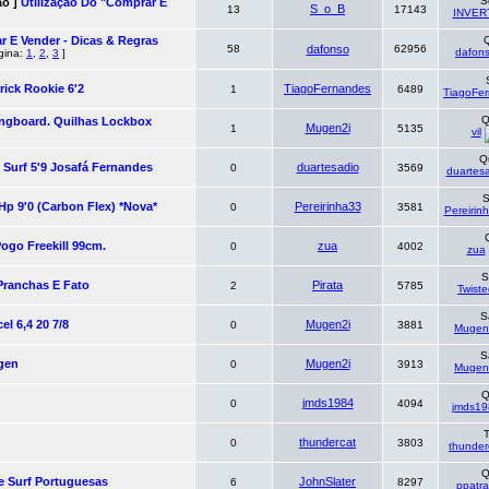
S
ão ]
Utilização Do "comprar E
S_o_B
13
17143
INVER
 E Vender - Dicas & Regras
Q
58
dafonso
62956
dafon
ágina:
1
,
2
,
3
]
rick Rookie 6'2
TiagoFernandes
1
6489
TiagoFe
Q
ongboard. Quilhas Lockbox
Mugen2i
1
5135
vil
Q
 Surf 5'9 Josafá Fernandes
duartesadio
0
3569
duartes
S
p 9'0 (carbon Flex) *nova*
Pereirinha33
0
3581
Pereirin
go Freekill 99cm.
zua
0
4002
zua
S
Pranchas E Fato
Pirata
2
5785
Twist
S
el 6,4 20 7/8
Mugen2i
0
3881
Mugen
S
gen
Mugen2i
0
3913
Mugen
Q
jmds1984
0
4094
jmds19
T
thundercat
0
3803
thunder
Q
e Surf Portuguesas
JohnSlater
6
8297
ppatr