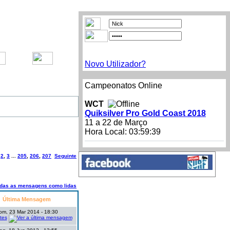
Novo Utilizador?
Campeonatos Online
WCT
Quiksilver Pro Gold Coast 2018
11 a 22 de Março
Hora Local:
03:59:39
,
2
,
3
...
205
,
206
,
207
Seguinte
odas as mensagens como lidas
Última Mensagem
om, 23 Mar 2014 - 18:30
tes