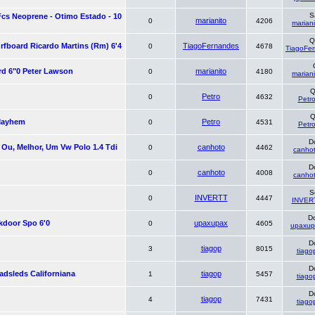
S
Fcs Neoprene - Otimo Estado - 10
marianito
0
4206
mariani
Q
rfboard Ricardo Martins (rm) 6'4
TiagoFernandes
0
4678
TiagoFe
rd 6"0 Peter Lawson
marianito
0
4180
mariani
Q
Petro
0
4632
Petr
Q
 Mayhem
Petro
0
4531
Petr
D
 Ou, Melhor, Um Vw Polo 1.4 Tdi
canhoto
0
4462
canho
D
canhoto
0
4008
canho
S
INVERTT
0
4447
INVER
D
kdoor Spo 6'0
upaxupax
0
4605
upaxup
D
tiagop
3
8015
tiago
D
adsleds Californiana
tiagop
1
5457
tiago
D
tiagop
4
7431
tiago