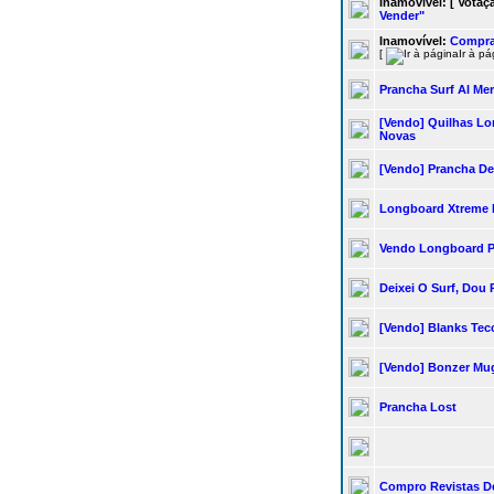
Inamovível:
[ Votaç
Vender"
Inamovível:
Comprar
[
Ir à p
Prancha Surf Al Mer
[vendo] Quilhas L
Novas
[vendo] Prancha De
Longboard Xtreme H
Vendo Longboard Po
Deixei O Surf, Dou 
[vendo] Blanks Tecc
[vendo] Bonzer Mu
Prancha Lost
Compro Revistas D