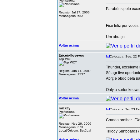
Profissional
Parabéns pelo excel
Registo: Jul 17, 2006
Mensagens: 582
Fico feliz por vocês,
Um abraço
Voltar acima
Ericeir-Iloveyou
Colocada: Seg, 22 F
Top WCT
Thunder, excelente r
Registo: Jun 14, 2007
Só agr tive oportuni
Mensagens: 1337
Abrç e obgd pela par
_______________
Only a surfer knows 
Voltar acima
mickey
Colocada: Ter, 23 Fe
Profissional
Granda brother...E
Registo: Nov 26, 2009
_______________
Mensagens: 673
Local/Origem: Setúbal
Trilogy Surfboards 
Voltar acima