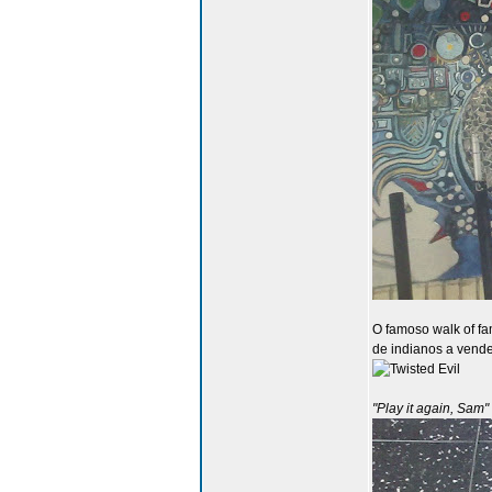
O famoso walk of fa
de indianos a vend
"Play it again, Sam"