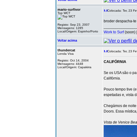
mario-surfivor
Colocada: Ter, 23 Fe
Top WCT
broder despacha-te 
Registo: Sep 23, 2007
_______________
Mensagens: 1285
Local/Origem: Espinho/Porto
Work to Surf
(soon) 
Voltar acima
thundercat
Colocada: Ter, 23 Fe
Lenda Viva
Registo: Oct 14, 2004
CALIFÓRNIA
Mensagens: 4448
Local/Origem: Capakirra
Se os USA são o paí
Califórnia.
Pouco tempo tive (e
espetadas e, vista 
Chegámos de noite e
Doors. Essa mística,
Vista de Venice Beac