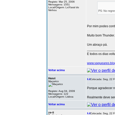
Registo: Mar 25, 2006
Mensagens: 1551
Local/Origem: Lx/Xaral do
Ninhou
PS: No regre
Por mim podes conti
Muito bom Thunder. 
Um abraço pá.
_______________
E todos os dias vol
www.vagueares.blo
Voltar acima
Henri
Colocada: Seg, 22 F
Maçarico
Porque agradecer n
Registo: Aug 04, 2009
Mensagens: 122
Local/Origem: Lisboa
Realmente deve ser 
Voltar acima
ze-ii
Colocada: Seg, 22 F