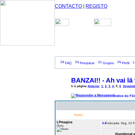
CONTACTO
|
REGISTO
FAQ
Pesquisar
Grupos
Perfil
BANZAI!! - Ah vai lá v
Ir à página
Anterior
1
,
2
,
3
,
4
,
5
,
6
Seguint
Índice do Fó
Autor
LPmagica
Colocada: Seg, 22 F
Guru
thundercat 