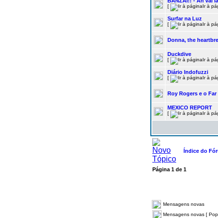
BANZAI!! - Ah vai lá 
[
Ir à p
Surfar na Luz
[
Ir à p
Donna, the heartbrea
Duckdive
[
Ir à p
Diário Indofuzzi
[
Ir à p
Roy Rogers e o Far
MEXICO REPORT
[
Ir à p
Índice do Fó
Página
1
de
1
Mensagens novas
Mensagens novas [ Popu