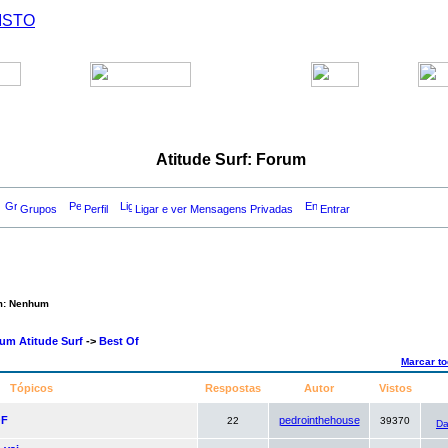
ISTO
Atitude Surf: Forum
Grupos
Perfil
Ligar e ver Mensagens Privadas
Entrar
um: Nenhum
rum Atitude Surf
->
Best Of
Marcar t
Tópicos
Respostas
Autor
Vistos
OF
pedrointhehouse
22
39370
D