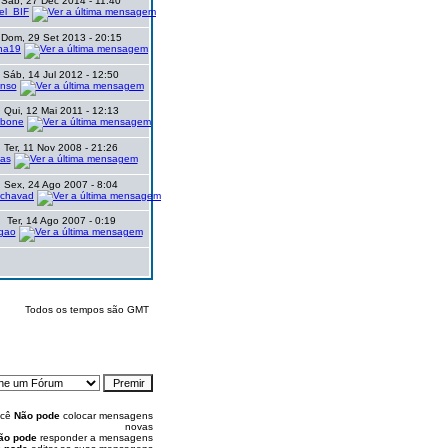
Sáb, 27 Dec 2014 - 11:40
el_BIF
Dom, 29 Set 2013 - 20:15
ena19
Sáb, 14 Jul 2012 - 12:50
onso
Qui, 12 Mai 2011 - 12:13
mbone
Ter, 11 Nov 2008 - 21:26
das
Sex, 24 Ago 2007 - 8:04
chavad
Ter, 14 Ago 2007 - 0:19
gao
Todos os tempos são GMT
ocê
Não pode
colocar mensagens
novas
ão pode
responder a mensagens