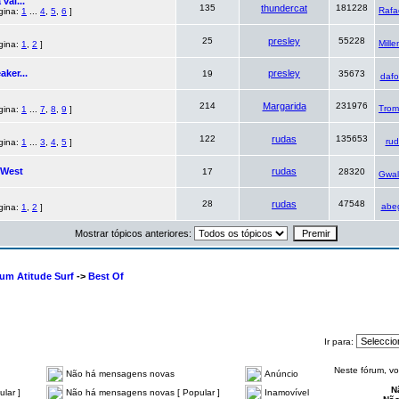
vai...
135
thundercat
181228
Rafa
ágina:
1
...
4
,
5
,
6
]
25
presley
55228
Mill
ágina:
1
,
2
]
ker...
presley
19
35673
daf
214
Margarida
231976
Tro
ágina:
1
...
7
,
8
,
9
]
122
rudas
135653
ru
ágina:
1
...
3
,
4
,
5
]
 West
rudas
17
28320
Gwal
28
rudas
47548
abe
ágina:
1
,
2
]
Mostrar tópicos anteriores:
rum Atitude Surf
->
Best Of
Ir para:
Neste fórum, v
Não há mensagens novas
Anúncio
N
lar ]
Não há mensagens novas [ Popular ]
Inamovível