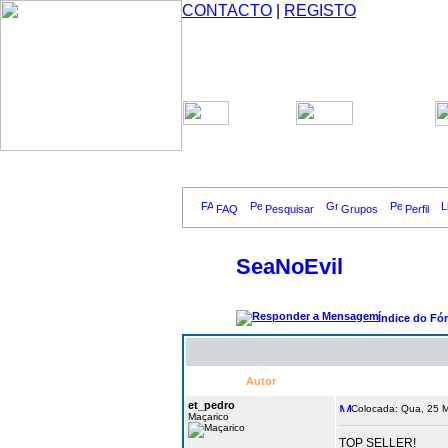
CONTACTO
|
REGISTO
FAQ
Pesquisar
Grupos
Perfil
SeaNoEvil
Índice do Fó
Autor
et_pedro
Colocada: Qua, 25 M
Maçarico
TOP SELLER!