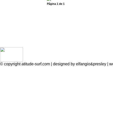
Página
1
de
1
© copyright atitude-surf.com | designed by elfangio&presley 