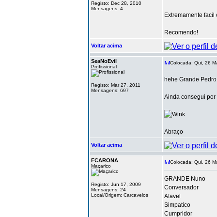
Registo: Dec 28, 2010
Mensagens: 4
Extremamente facil
Recomendo!
Voltar acima
SeaNoEvil
Colocada: Qui, 26 Ma
Profissional
hehe Grande Pedro
Registo: Mar 27, 2011
Mensagens: 697
Ainda consegui por 
Abraço
Voltar acima
FCARONA
Colocada: Qui, 26 Ma
Maçarico
GRANDE Nuno
Registo: Jun 17, 2009
Conversador
Mensagens: 24
Local/Origem: Carcavelos
Afavel
Simpatico
Cumpridor