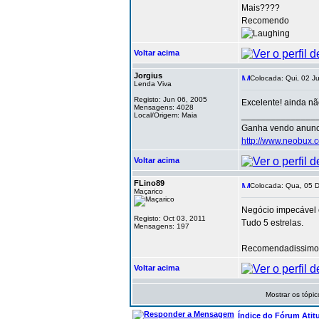
Mais????
Recomendo
Voltar acima
Jorgius
Colocada: Qui, 02 J
Lenda Viva
Registo: Jun 06, 2005
Excelente! ainda nã
Mensagens: 4028
_______________
Local/Origem: Maia
Ganha vendo anunc
http://www.neobux.c
Voltar acima
FLino89
Colocada: Qua, 05 D
Maçarico
Negócio impecável
Registo: Oct 03, 2011
Tudo 5 estrelas.
Mensagens: 197
Recomendadissimo
Voltar acima
Mostrar os tópic
Índice do Fórum Atit