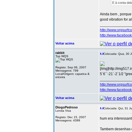
E à conta del
Ainda bem , porque
good vibration for al
_______________
http://www.orgsurfc
http://www.facebo
Voltar acima
rabbit
Colocada: Qua, 30 J
Top WQS
Registo: Sep 06, 2007
[/img]http://img51
Mensagens: 799
5´6´´-21´-2´1/2 "gre
Local/Origem: caparica &
ericeira
_______________
http://www.orgsurfc
http://www.facebo
Voltar acima
DiogoPedroso
Colocada: Qui, 31 Ju
Lenda Viva
Registo: Dec 15, 2007
hum era interessant
Mensagens: 4399
Tambem desenhas o