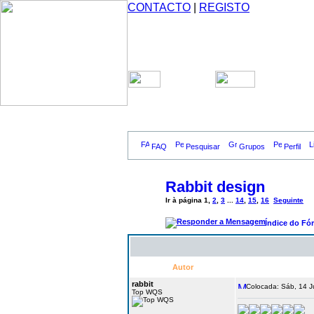
CONTACTO
|
REGISTO
FAQ
Pesquisar
Grupos
Perfil
Rabbit design
Ir à página
1
,
2
,
3
...
14
,
15
,
16
Seguinte
Índice do Fó
Autor
rabbit
Colocada: Sáb, 14 J
Top WQS