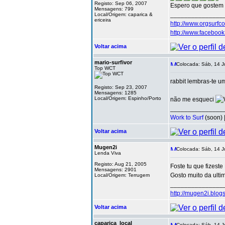
Registo: Sep 06, 2007
Espero que gostem 
Mensagens: 799
_______________
Local/Origem: caparica &
ericeira
http://www.orgsurfc
http://www.facebo
Voltar acima
mario-surfivor
Colocada: Sáb, 14 J
Top WCT
rabbit lembras-te u
Registo: Sep 23, 2007
Mensagens: 1285
Local/Origem: Espinho/Porto
não me esqueci
_______________
Work to Surf
(soon) 
Voltar acima
Mugen2i
Colocada: Sáb, 14 J
Lenda Viva
Registo: Aug 21, 2005
Foste tu que fizeste
Mensagens: 2901
Gosto muito da ultim
Local/Origem: Terrugem
_______________
http://mugen2i.blog
Voltar acima
caparica_local
Colocada: Sáb, 14 J