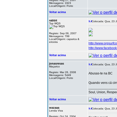
Registo: Aug 27, 2007
Mensagens: 1923
Local/Origem: Porto
Voltar acima
rabbit
Colocada: Qua, 23 J
Top WQS
Registo: Sep 06, 2007
Mensagens: 799
_______________
Local/Origem: caparica &
ericeira
http://www.orgsurfc
http://www.facebo
Voltar acima
jonasresas
Colocada: Qua, 23 J
Maçarico
Registo: Mar 26, 2008
Abusas-te na BC
Mensagens: 5449
Local/Origem: Porto
Quando vens cá ci
_______________
Soul, Union, Respe
Voltar acima
wazaaa
Colocada: Qua, 23 J
Lenda Viva
Registo: Oct 24, 2004