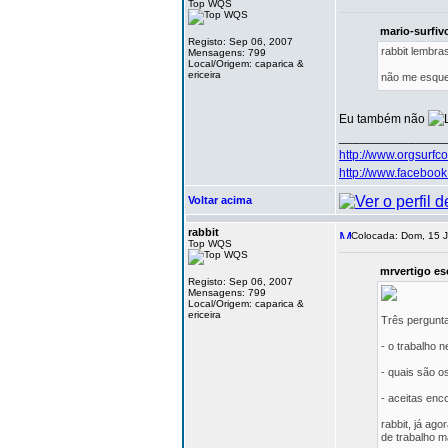
Top WQS
mario-surfiv
Registo: Sep 06, 2007
rabbit lembra
Mensagens: 799
Local/Origem: caparica &
ericeira
não me esqu
Eu também não
_______________
http://www.orgsurfc
http://www.facebo
Voltar acima
rabbit
Colocada: Dom, 15 J
Top WQS
mrvertigo es
Registo: Sep 06, 2007
Mensagens: 799
Local/Origem: caparica &
ericeira
Três pergunt
- o trabalho n
- quais são o
- aceitas en
rabbit, já ag
de trabalho m