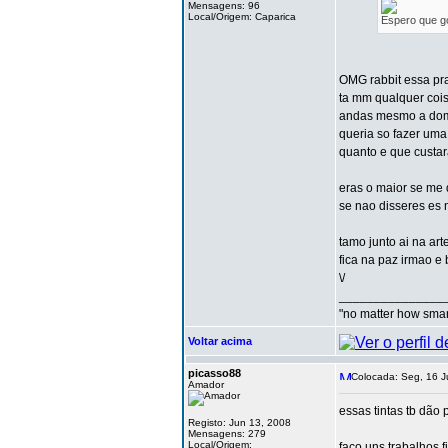
Mensagens: 96
Local/Origem: Caparica
Espero que g
OMG rabbit essa pr
ta mm qualquer coi
andas mesmo a domi
queria so fazer uma
quanto e que custa
eras o maior se me
se nao disseres es
tamo junto ai na arte
fica na paz irmao e
\/
_______________
"no matter how smar
Voltar acima
picasso88
Colocada: Seg, 16 J
Amador
essas tintas tb dão
Registo: Jun 13, 2008
Mensagens: 279
Local/Origem:
faço uns trabalhos f