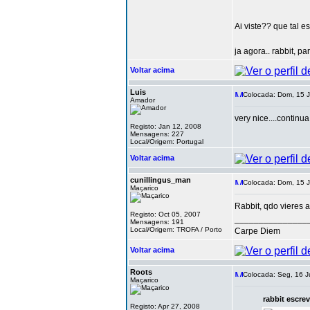
Ai viste?? que tal e
ja agora.. rabbit, pa
Voltar acima
Luis
Colocada: Dom, 15 J
Amador
very nice....continua
Registo: Jan 12, 2008
Mensagens: 227
Local/Origem: Portugal
Voltar acima
cunillingus_man
Colocada: Dom, 15 J
Maçarico
Rabbit, qdo vieres a
Registo: Oct 05, 2007
_______________
Mensagens: 191
Local/Origem: TROFA / Porto
Carpe Diem
Voltar acima
Roots
Colocada: Seg, 16 J
Maçarico
rabbit escre
Registo: Apr 27, 2008