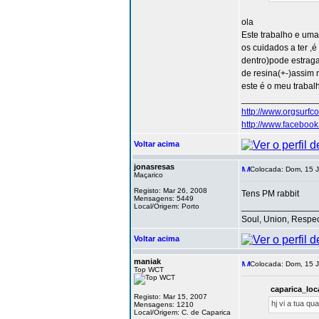
ola
Este trabalho e uma 
os cuidados a ter ,é
dentro)pode estraga
de resina(+-)assim
este é o meu trabal
_______________
http://www.orgsurfc
http://www.facebo
Voltar acima
jonasresas
Colocada: Dom, 15 J
Maçarico
Registo: Mar 26, 2008
Tens PM rabbit
Mensagens: 5449
_______________
Local/Origem: Porto
Soul, Union, Respe
Voltar acima
maniak
Colocada: Dom, 15 J
Top WCT
caparica_loc
Registo: Mar 15, 2007
hj vi a tua q
Mensagens: 1210
Local/Origem: C. de Caparica