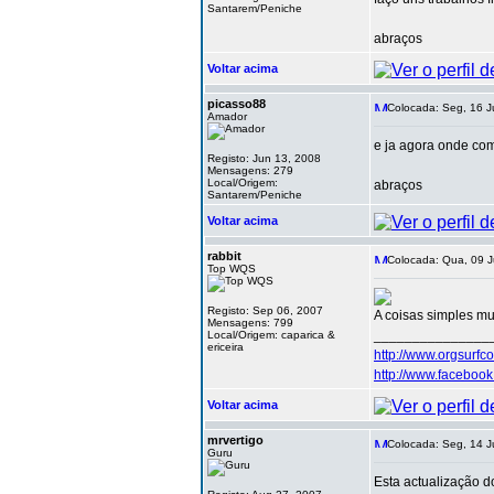
Santarem/Peniche
abraços
Voltar acima
picasso88
Colocada: Seg, 16 J
Amador
e ja agora onde co
Registo: Jun 13, 2008
Mensagens: 279
Local/Origem:
abraços
Santarem/Peniche
Voltar acima
rabbit
Colocada: Qua, 09 J
Top WQS
Registo: Sep 06, 2007
A coisas simples mu
Mensagens: 799
_______________
Local/Origem: caparica &
ericeira
http://www.orgsurfc
http://www.facebo
Voltar acima
mrvertigo
Colocada: Seg, 14 Ju
Guru
Esta actualização do