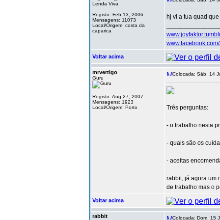
Lenda Viva
Registo: Feb 13, 2006
hj vi a tua quad q
Mensagens: 11073
_______________
Local/Origem: costa da
caparica
www.joyfaktor.tumbl
www.facebook.com
Voltar acima
mrvertigo
Colocada: Sáb, 14 J
Guru
Registo: Aug 27, 2007
Mensagens: 1923
Três perguntas:
Local/Origem: Porto
- o trabalho nesta p
- quais são os cuid
- aceitas encomend
rabbit, já agora um
de trabalho mas o p
Voltar acima
rabbit
Colocada: Dom, 15 J