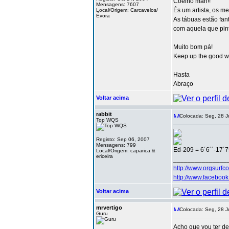
Coelho man!!
Mensagens: 7607
És um artista, os m
Local/Origem: Carcavelos/
Évora
As tábuas estão fan
com aquela que pin
Muito bom pá!
Keep up the good w
Hasta
Abraço
Voltar acima
rabbit
Colocada: Seg, 28 J
Top WQS
Registo: Sep 06, 2007
Mensagens: 799
Ed-209 = 6´6´´-17´7
Local/Origem: caparica &
ericeira
_______________
http://www.orgsurfc
http://www.facebo
Voltar acima
mrvertigo
Colocada: Seg, 28 J
Guru
Acho que vou ter de