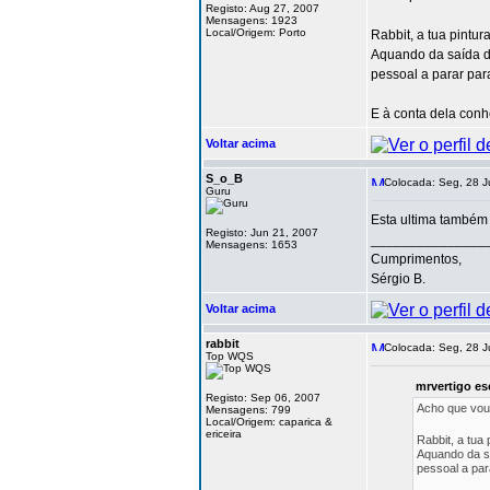
Registo: Aug 27, 2007
Mensagens: 1923
Local/Origem: Porto
Rabbit, a tua pintur
Aquando da saída do
pessoal a parar par
E à conta dela conh
Voltar acima
S_o_B
Colocada: Seg, 28 J
Guru
Esta ultima também 
Registo: Jun 21, 2007
_______________
Mensagens: 1653
Cumprimentos,
Sérgio B.
Voltar acima
rabbit
Colocada: Seg, 28 J
Top WQS
mrvertigo es
Registo: Sep 06, 2007
Acho que vou 
Mensagens: 799
Local/Origem: caparica &
ericeira
Rabbit, a tua
Aquando da sa
pessoal a par