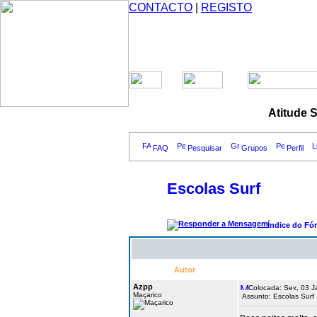
CONTACTO
|
REGISTO
Atitude 
FAQ
Pesquisar
Grupos
Perfil
Escolas Surf
Índice do Fó
Autor
Azpp
Colocada: Sex, 03 J
Maçarico
Assunto: Escolas Surf