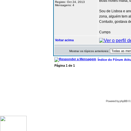
Boas noites malta, 
Registo: Oct 24, 2013
Mensagens: 4
Sou de Lisboa e and
zona, alguém tem al
Contudo, gostava de
Cumps
Voltar acima
Mostrar os tópicos anteriores:
Índice do Fórum Atit
Página
1
de
1
Powered by
phpBB
© 