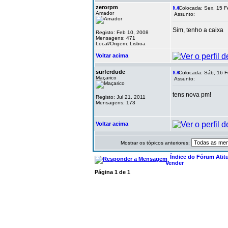
zerorpm
Colocada: Sex, 15 F
Amador
Assunto:
Sim, tenho a caixa
Registo: Feb 10, 2008
Mensagens: 471
Local/Origem: Lisboa
Voltar acima
surferdude
Colocada: Sáb, 16 F
Maçarico
Assunto:
tens nova pm!
Registo: Jul 21, 2011
Mensagens: 173
Voltar acima
Mostrar os tópicos anteriores:
Índice do Fórum Atit
Vender
Página
1
de
1