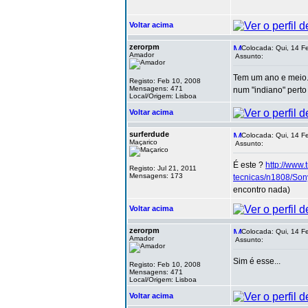
Voltar acima
zerorpm
Colocada: Qui, 14 F
Amador
Assunto:
Tem um ano e meio.
Registo: Feb 10, 2008
Mensagens: 471
num "indiano" perto 
Local/Origem: Lisboa
Voltar acima
surferdude
Colocada: Qui, 14 F
Maçarico
Assunto:
É este ?
http://www.
Registo: Jul 21, 2011
Mensagens: 173
tecnicas/n1808/Son
encontro nada)
Voltar acima
zerorpm
Colocada: Qui, 14 F
Amador
Assunto:
Sim é esse...
Registo: Feb 10, 2008
Mensagens: 471
Local/Origem: Lisboa
Voltar acima