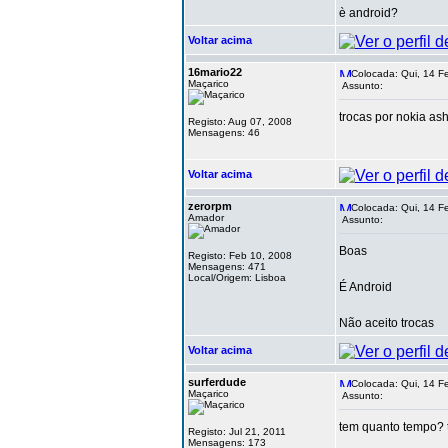
è android?
Voltar acima
16mario22
Colocada: Qui, 14 F
Maçarico
Assunto:
trocas por nokia as
Registo: Aug 07, 2008
Mensagens: 46
Voltar acima
zerorpm
Colocada: Qui, 14 F
Amador
Assunto:
Boas
Registo: Feb 10, 2008
Mensagens: 471
Local/Origem: Lisboa
É Android
Não aceito trocas
Voltar acima
surferdude
Colocada: Qui, 14 F
Maçarico
Assunto:
tem quanto tempo? 
Registo: Jul 21, 2011
Mensagens: 173