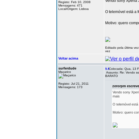
Vendo sony Xperia 
Registo: Feb 10, 2008
Mensagens: 471
Local/Origem: Lisboa
O telemóvel está a 
Motivo: quero compr
Editado pela última ve
vez
Voltar acima
surferdude
Colocada: Qua, 13 F
Maçarico
Assunto: Re: Vendo so
BARATO
Registo: Jul 21, 2011
zerorpm escrev
Mensagens: 173
Vendo sony Xperi
mais
O telemóvel está 
Motivo: quero co