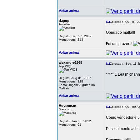
Voltar acima
tiagop
Colocada: Qui, 07 J
Amador
Obrigado malta!!!
Registo: Sep 27, 2009
Mensagens: 213
Foi um prazer!!!
Voltar acima
alexandre1969
Colocada: Seg, 11 J
Top WQS
***** 1 Leash chann
Registo: Aug 01, 2007
Mensagens: 828
Local/Origem: Algures na
Galáxia
Voltar acima
Huyseman
Colocada: Qui, 09 A
Maçarico
Como vendedor é 5 e
Registo: Jun 06, 2012
Mensagens: 91
Pessoalmente achei