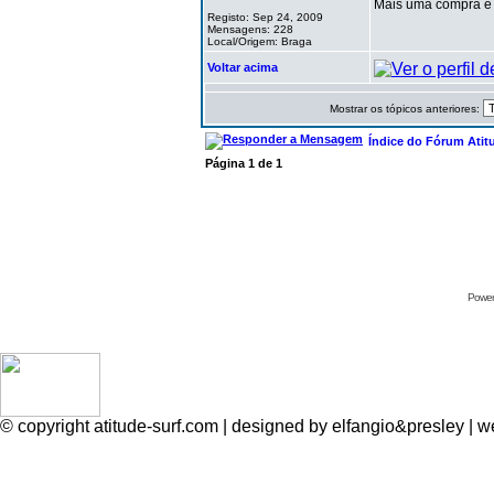
Mais uma compra e c
Registo: Sep 24, 2009
Mensagens: 228
Local/Origem: Braga
Voltar acima
Mostrar os tópicos anteriores:
Índice do Fórum Atit
Página
1
de
1
Power
© copyright atitude-surf.com | designed by elfangio&presley 