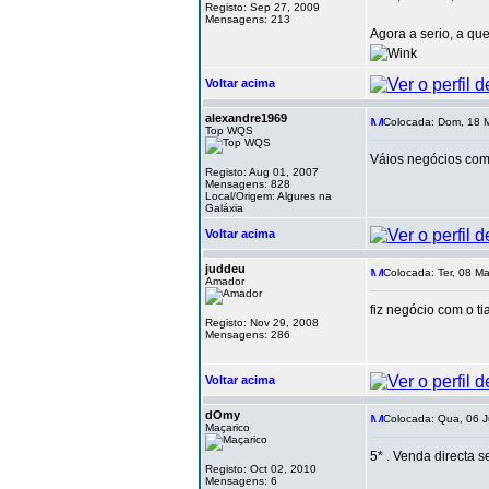
Registo: Sep 27, 2009
Mensagens: 213
Agora a serio, a qu
Voltar acima
alexandre1969
Colocada: Dom, 18 M
Top WQS
Váios negócios com 
Registo: Aug 01, 2007
Mensagens: 828
Local/Origem: Algures na
Galáxia
Voltar acima
juddeu
Colocada: Ter, 08 Ma
Amador
fiz negócio com o t
Registo: Nov 29, 2008
Mensagens: 286
Voltar acima
dOmy
Colocada: Qua, 06 J
Maçarico
5* . Venda directa 
Registo: Oct 02, 2010
Mensagens: 6