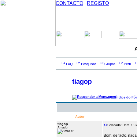
CONTACTO
|
REGISTO
A
FAQ
Pesquisar
Grupos
Perfil
tiagop
Índice do Fó
Autor
tiagop
Colocada: Dom, 18 M
Amador
Bom, de facto, nada