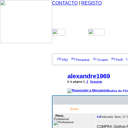
CONTACTO
|
REGISTO
FAQ
Pesquisar
Grupos
Perfil
alexandre1969
Ir à página
1
,
2
Seguinte
Índice do Fó
Autor
_Pinto_
Colocada: Dom, 17 O
Profissional
COMPRA: Quilhas 