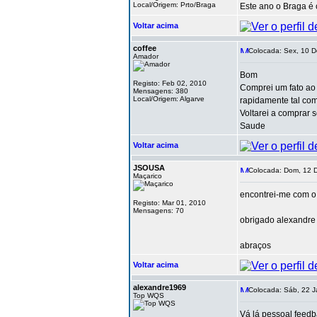
Local/Origem: Prto/Braga
Este ano o Braga é
Voltar acima
coffee
Colocada: Sex, 10 D
Amador
Bom
Registo: Feb 02, 2010
Comprei um fato ao 
Mensagens: 380
Local/Origem: Algarve
rapidamente tal co
Voltarei a comprar 
Saude
Voltar acima
JSOUSA
Colocada: Dom, 12 D
Maçarico
encontrei-me com o
Registo: Mar 01, 2010
Mensagens: 70
obrigado alexandre
abraços
Voltar acima
alexandre1969
Colocada: Sáb, 22 J
Top WQS
Vá lá pessoal feed