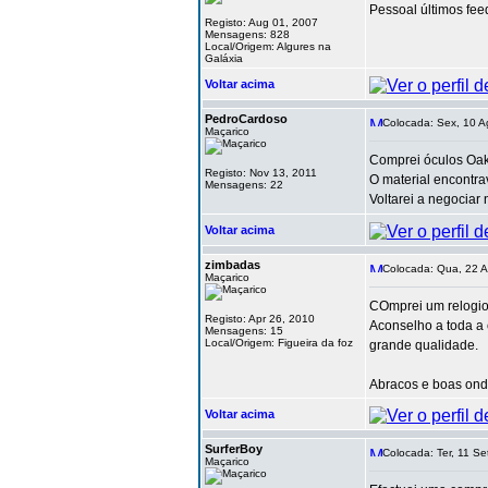
Pessoal últimos fe
Registo: Aug 01, 2007
Mensagens: 828
Local/Origem: Algures na
Galáxia
Voltar acima
PedroCardoso
Colocada: Sex, 10 A
Maçarico
Comprei óculos Oakl
Registo: Nov 13, 2011
O material encontra
Mensagens: 22
Voltarei a negociar 
Voltar acima
zimbadas
Colocada: Qua, 22 A
Maçarico
COmprei um relogio 
Registo: Apr 26, 2010
Aconselho a toda a
Mensagens: 15
Local/Origem: Figueira da foz
grande qualidade.
Abracos e boas ond
Voltar acima
SurferBoy
Colocada: Ter, 11 Se
Maçarico