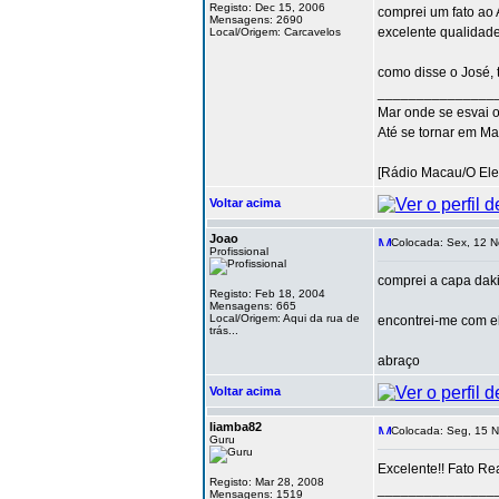
Registo: Dec 15, 2006
comprei um fato ao 
Mensagens: 2690
excelente qualidade
Local/Origem: Carcavelos
como disse o José, 
_______________
Mar onde se esvai 
Até se tornar em Ma
[Rádio Macau/O Ele
Voltar acima
Joao
Colocada: Sex, 12 N
Profissional
comprei a capa dak
Registo: Feb 18, 2004
Mensagens: 665
Local/Origem: Aqui da rua de
encontrei-me com el
trás...
abraço
Voltar acima
liamba82
Colocada: Seg, 15 N
Guru
Excelente!! Fato Re
Registo: Mar 28, 2008
_______________
Mensagens: 1519