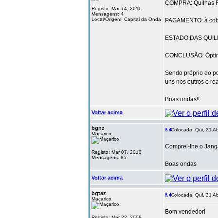
COMPRA: Quilhas 
Registo: Mar 14, 2011
Mensagens: 4
Local/Origem: Capital da Onda
PAGAMENTO: à cob
ESTADO DAS QUILH
CONCLUSÃO: Óptim
Sendo próprio do p
uns nos outros e rea
Boas ondas!!
Voltar acima
bgnz
Colocada: Qui, 21 Ab
Maçarico
Comprei-lhe o Janga
Registo: Mar 07, 2010
Mensagens: 85
Boas ondas
Voltar acima
bgtaz
Colocada: Qui, 21 Ab
Maçarico
Bom vendedor!
Registo: Mar 22, 2008