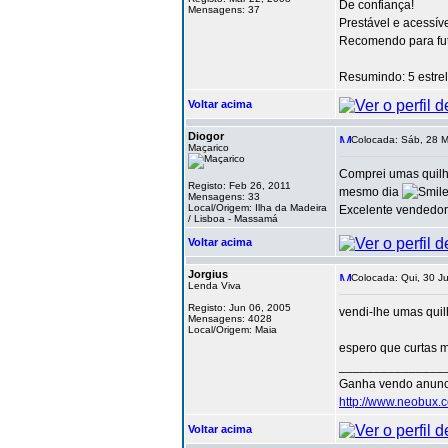
De confiança!
Mensagens: 37
Prestável e acessív
Recomendo para fut
Resumindo: 5 estre
Voltar acima
Diogor
Colocada: Sáb, 28 M
Maçarico
Comprei umas quilha
Registo: Feb 26, 2011
mesmo dia
Mensagens: 33
Local/Origem: Ilha da Madeira
Excelente vendedo
/ Lisboa - Massamá
Voltar acima
Jorgius
Colocada: Qui, 30 J
Lenda Viva
Registo: Jun 06, 2005
vendi-lhe umas quil
Mensagens: 4028
Local/Origem: Maia
espero que curtas 
_______________
Ganha vendo anunc
http://www.neobux.c
Voltar acima