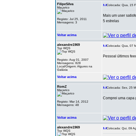
FilipeSilva
Colocada: Qua, 15 F
Maçarico
Mais um user satisf
Registo: Jul 25, 2011
5 estrelas
Mensagens: 3
Voltar acima
alexandre1969
Colocada: Qua, 07 M
Top WQS
Pessoal últimos fe
Registo: Aug 01, 2007
Mensagens: 828
Local/Origem: Algures na
Galáxia
Voltar acima
RomZ
Colocada: Sex, 25 M
Maçarico
Comprei uma capa pa
Registo: Mar 14, 2012
Mensagens: 48
Voltar acima
alexandre1969
Colocada: Qui, 09 A
Top WQS