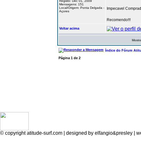
Registo: Dec 01, 2009
Mensagens: 151
Local/Origem: Ponta Delgada -
Impecavel Comprado
Açores
Recomendo!!!
Voltar acima
Mostra
Índice do Fórum Atit
Página
1
de
2
© copyright atitude-surf.com | designed by elfangio&presley 