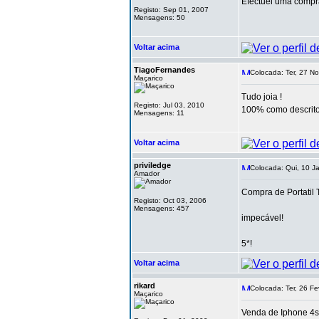
Efectuei uma compr
Registo: Sep 01, 2007
Mensagens: 50
Voltar acima
TiagoFernandes
Colocada: Ter, 27 N
Maçarico
Tudo joia !
Registo: Jul 03, 2010
100% como descrito
Mensagens: 11
Voltar acima
priviledge
Colocada: Qui, 10 J
Amador
Compra de Portatil 
Registo: Oct 03, 2006
Mensagens: 457
impecável!
5*!
Voltar acima
rikard
Colocada: Ter, 26 Fe
Maçarico
Venda de Iphone 4s