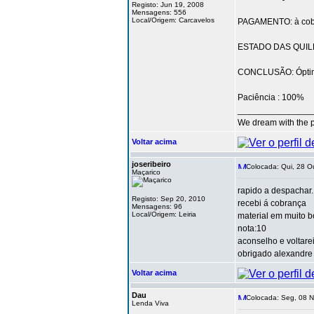
Registo: Jun 19, 2008
Mensagens: 556
Local/Origem: Carcavelos
PAGAMENTO: à cob
ESTADO DAS QUILH
CONCLUSÃO: Óptim
Paciência : 100%
_______________
We dream with the p
Voltar acima
joseribeiro
Colocada: Qui, 28 O
Maçarico
rapido a despachar..
Registo: Sep 20, 2010
recebi á cobrança
Mensagens: 96
Local/Origem: Leiria
material em muito b
nota:10
aconselho e voltare
obrigado alexandre
Voltar acima
Dau
Colocada: Seg, 08 N
Lenda Viva