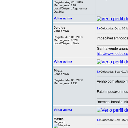
Registo: Aug 01, 2007
Mensagens: 828
Local/Origem: Algures na
Galáxia
Voltar acima
Jorgius
Colocada: Qua, 09 M
Lenda Viva
Registo: Jun 06, 2005
impecável em todos
Mensagens: 4028
_______________
Local/Origem: Maia
Ganha vendo anunc
http://www.neobux.c
Voltar acima
Pirata
Colocada: Sex, 01 A
Lenda Viva
Registo: Mar 05, 2008
Venho com atraso ma
Mensagens: 2231
Fato impecável mes
_______________
"memes, basófia, ni
Voltar acima
Moxila
Colocada: Sex, 15 A
Maçarico