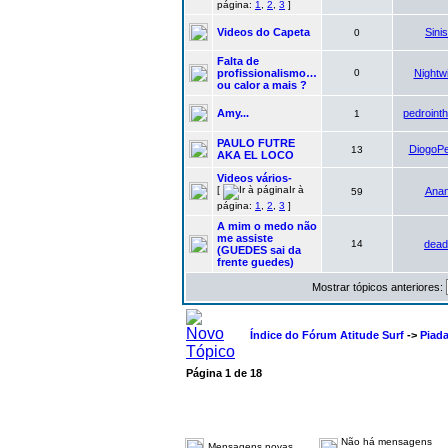
página:
1
,
2
,
3
]
Videos do Capeta
Sinis
0
Falta de
profissionalismo…
0
Nightw
ou calor a mais ?
Amy...
pedroint
1
PAULO FUTRE
DiogoP
13
AKA EL LOCO
Videos vários-
[
Ir à
Ana
59
página:
1
,
2
,
3
]
A mim o medo não
me assiste
14
dead
(GUEDES sai da
frente guedes)
Mostrar tópicos anteriores:
Índice do Fórum Atitude Surf
->
Piad
Página
1
de
18
Não há mensagens
Mensagens novas