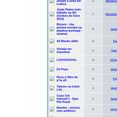
andam a solta em
2
MendoDo
Lisboa
Jorge Palma todo
bêbado na SIC
1
MendoDo
(Globos de Ouro
2012)
Bizarro - rita-
pereira-vestida-na-
6
dead
playboy-portugal -
ainanas
All Blacks skills
Da
0
Viciada em
Twis
1
Gasolina!
LOOOOOOOL
mOe
0
DJ Pope
dead
0
Ruca o filho da
Pe
0
p*ta xD
Talento na índia!
dead
2
LOL
Cops Get
Owned!!! - Epic
1
dead
Pee Prank
Bandex - música
sken
0
com políticos