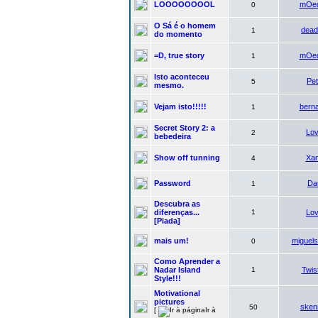
LOOOOOOOOL
mOe
0
O Sá é o homem
dead
1
do momento
=D, true story
mOe
1
Isto aconteceu
Pe
5
mesmo.
Vejam isto!!!!!
bern
1
Secret Story 2: a
Lo
2
bebedeira
Show off tunning
Xa
4
Password
Da
1
Descubra as
diferenças...
1
Lo
[Piada]
mais um!
miguels
0
Como Aprender a
Nadar Island
1
Twis
Style!!!
Motivational
pictures
sken
50
[
Ir à