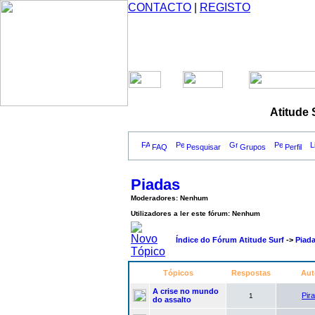
CONTACTO
|
REGISTO
Atitude 
FAQ
Pesquisar
Grupos
Perfil
Piadas
Moderadores: Nenhum
Utilizadores a ler este fórum: Nenhum
Índice do Fórum Atitude Surf
->
Piad
Tópicos
Respostas
Aut
A crise no mundo
Pira
1
do assalto