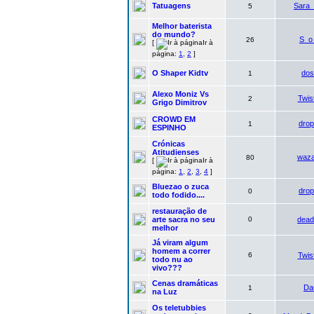
Tatuagens
Sara
5
Melhor baterista
do mundo?
S_o
26
[
Ir à
página:
1
,
2
]
O Shaper Kidtv
dos
1
Alexo Moniz Vs
Twis
2
Grigo Dimitrov
CROWD EM
dro
1
ESPINHO
Crónicas
Atitudienses
waz
80
[
Ir à
página:
1
,
2
,
3
,
4
]
Bluezao o zuca
dro
0
todo fodido....
restauração de
arte sacra no seu
0
dead
melhor
Já viram algum
homem a correr
6
Twis
todo nu ao
vivo???
Cenas dramáticas
Da
1
na Luz
Os teletubbies