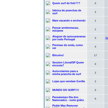
Quem surf de fish???
0
fabrica de pranchas de
2
surf
Mare vazando e enchendo
1
Passar arrebentacao,
1
iniciante
Aluguer de autocaravanas
A
0
por todo Portugal
Previsao de onda, como
0
ver
Bitcoins!
17
Session Litoral/SP Quem
0
encosta?
Autocolantes para a
2
minha prancha de surf
Lojas que vendam Gorilla
2
MUNDO DO SURF!!!!
0
Passatempo Dia dos
0
Namorados - noite grátis
Pickle Wax Remover