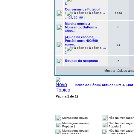
2
]
Conversas de Futebol
[
Ir à página:
1
2396
...
94
,
95
,
96
]
Marcha contra a
Monsanto, DuPont e
0
afins...
[Ajuda na escolha]
Portátil entre 400/500
euros.
34
[
Ir à página:
1
,
2
]
Roupas de neoprene
6
Mostrar tópicos ant
Índice do Fórum Atitude Surf
->
Chat
Página
1
de
12
Mensagens novas
Não há mensagen
Mensagens novas [
Não há mensagen
Popular ]
Popular ]
Mensagens novas [
Não há mensagen
Bloqueadas ]
Bloqueadas ]