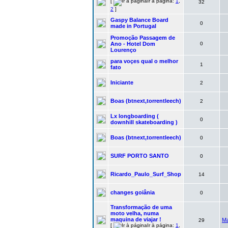
[
Ir à página:
1
,
32
2
]
Gaspy Balance Board
0
made in Portugal
Promoção Passagem de
Ano - Hotel Dom
0
Lourenço
para voçes qual o melhor
1
fato
Iniciante
2
Boas (btnext,torrentleech)
2
Lx longboarding (
0
downhill skateboarding )
Boas (btnext,torrentleech)
0
SURF PORTO SANTO
0
Ricardo_Paulo_Surf_Shop
14
changes goiânia
0
Transformação de uma
moto velha, numa
maquina de viajar !
Ma
29
[
Ir à página:
1
,