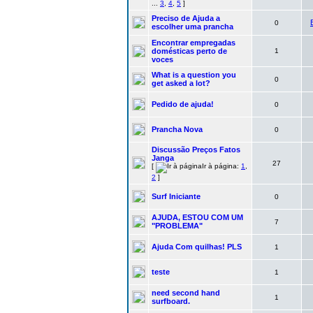
...
3
,
4
,
5
]
Preciso de Ajuda a
0
escolher uma prancha
Encontrar empregadas
domésticas perto de
1
voces
What is a question you
0
get asked a lot?
Pedido de ajuda!
0
Prancha Nova
0
Discussão Preços Fatos
Janga
27
[
Ir à página:
1
,
2
]
Surf Iniciante
0
AJUDA, ESTOU COM UM
7
"PROBLEMA"
Ajuda Com quilhas! PLS
1
teste
1
need second hand
1
surfboard.