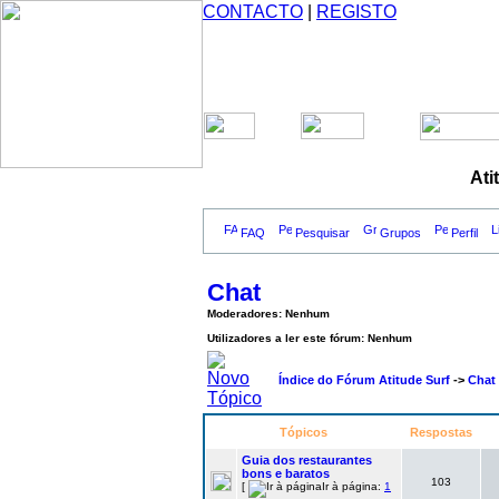
CONTACTO
|
REGISTO
Ati
FAQ
Pesquisar
Grupos
Perfil
Chat
Moderadores: Nenhum
Utilizadores a ler este fórum: Nenhum
Índice do Fórum Atitude Surf
->
Chat
Tópicos
Respostas
Guia dos restaurantes
bons e baratos
103
[
Ir à página:
1