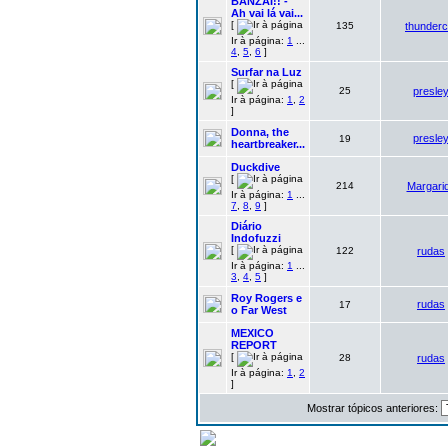
BANZAI!! -
Ah vai lá vai...
[
135
thunderc
Ir à página:
1
...
4
,
5
,
6
]
Surfar na Luz
[
25
presle
Ir à página:
1
,
2
]
Donna, the
presle
19
heartbreaker...
Duckdive
[
214
Margari
Ir à página:
1
...
7
,
8
,
9
]
Diário
Indofuzzi
[
122
rudas
Ir à página:
1
...
3
,
4
,
5
]
Roy Rogers e
rudas
17
o Far West
MEXICO
REPORT
[
28
rudas
Ir à página:
1
,
2
]
Mostrar tópicos anteriores: