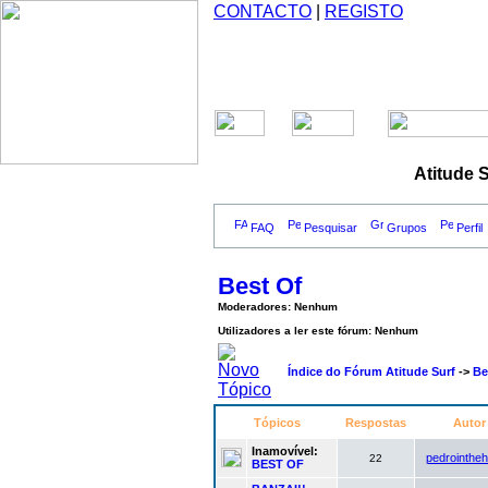
CONTACTO
|
REGISTO
Atitude 
FAQ
Pesquisar
Grupos
Perfil
Best Of
Moderadores: Nenhum
Utilizadores a ler este fórum: Nenhum
Índice do Fórum Atitude Surf
->
Be
Tópicos
Respostas
Auto
Inamovível:
pedrointhe
22
BEST OF