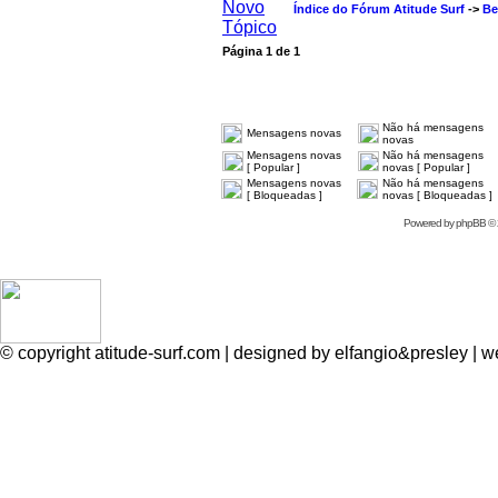
Índice do Fórum Atitude Surf
->
Be
Página
1
de
1
Não há mensagens
Mensagens novas
novas
Mensagens novas
Não há mensagens
[ Popular ]
novas [ Popular ]
Mensagens novas
Não há mensagens
[ Bloqueadas ]
novas [ Bloqueadas ]
Powered by
phpBB
© 
© copyright atitude-surf.com | designed by elfangio&presley 